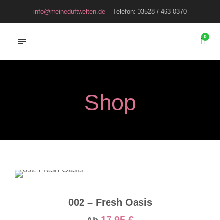
info@meineduftwelten.de
Telefon: 03528 / 463 0370
0
Shop
002 – Fresh Oasis
17,95
€