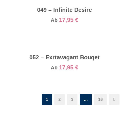
049 – Infinite Desire
17,95
€
Ab
052 – Exrtavagant Bouqet
17,95
€
Ab
1
2
3
…
16