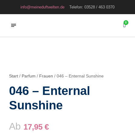
info@meineduftwelten.de
Telefon: 03528 / 463 0370
0
Start
/
Parfum
/
Frauen
/ 046 – Enternal Sunshine
046 – Enternal
Sunshine
Ab
17,95
€