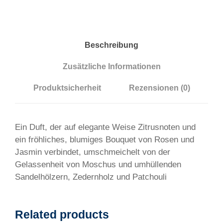
r
n
a
l
Beschreibung
S
Zusätzliche Informationen
u
n
Produktsicherheit
Rezensionen (0)
s
h
i
Ein Duft, der auf elegante Weise Zitrusnoten und
n
ein fröhliches, blumiges Bouquet von Rosen und
e
Jasmin verbindet, umschmeichelt von der
M
Gelassenheit von Moschus und umhüllenden
e
Sandelhölzern, Zedernholz und Patchouli
n
g
e
Related products