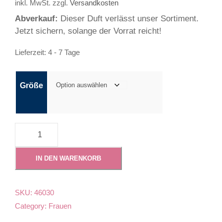
inkl. MwSt.
zzgl.
Versandkosten
Abverkauf:
Dieser Duft verlässt unser Sortiment.
Jetzt sichern, solange der Vorrat reicht!
Lieferzeit:
4 - 7 Tage
Größe
0
4
6
IN DEN WARENKORB
-
E
n
SKU:
46030
t
Category:
Frauen
e