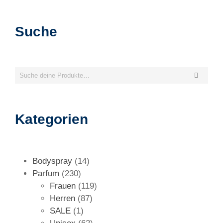
Suche
S
u
c
h
Kategorien
e
n
1
Bodyspray
14
2
4
Parfum
230
3
P
1
Frauen
119
0
r
8
1
Herren
87
P
1
o
7
9
SALE
1
r
P
d
P
6
P