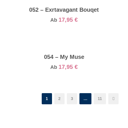
052 – Exrtavagant Bouqet
17,95
€
Ab
054 – My Muse
17,95
€
Ab
1
2
3
…
11