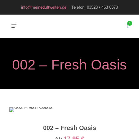
info@meineduftwelten.de
Telefon: 03528 / 463 0370
0
002 – Fresh Oasis
002 – Fresh Oasis
17,95
€