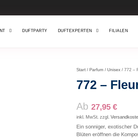
NT
DUFTPARTY
DUFTEXPERTEN
FILIALEN
Start
/
Parfum
/
Unisex
/ 772 – F
772 – Fleur
Ab
27,95
€
inkl. MwSt.
zzgl.
Versandkost
Ein sonniger, exotischer Du
Blüten eröffnen die Kompo