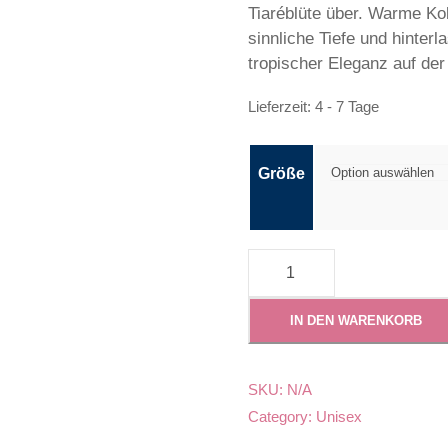
Tiaréblüte über. Warme Ko
sinnliche Tiefe und hinte
tropischer Eleganz auf der
Lieferzeit:
4 - 7 Tage
Größe
7
7
2
IN DEN WARENKORB
–
F
l
SKU:
N/A
e
Category:
Unisex
u