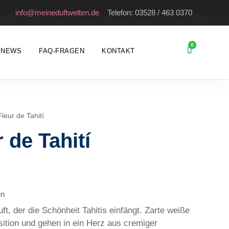
info@meineduftwelten.de
Telefon: 03528 / 463 0370
0
NEWS
FAQ-FRAGEN
KONTAKT
leur de Tahití
 de Tahití
en
ft, der die Schönheit Tahitis einfängt. Zarte weiße
sition und gehen in ein Herz aus cremiger