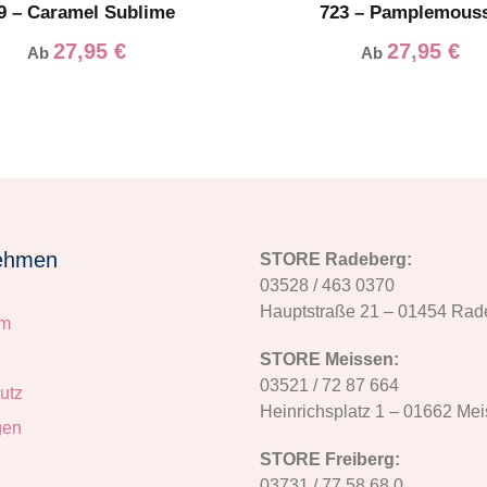
9 – Caramel Sublime
723 – Pamplemous
27,95
€
27,95
€
Ab
Ab
ehmen
STORE Radeberg:
03528 / 463 0370
Hauptstraße 21 – 01454 Rad
um
STORE Meissen:
03521 / 72 87 664
utz
Heinrichsplatz 1 – 01662 Me
gen
STORE Freiberg:
03731 / 77 58 68 0