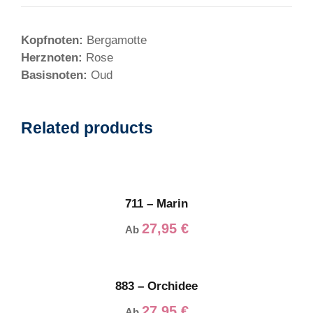
E
N
Kopfnoten:
Bergamotte
D
Herznoten:
Rose
I
Basisnoten:
Oud
D
E
M
Related products
e
n
g
e
711 – Marin
27,95
€
Ab
883 – Orchidee
27,95
€
Ab