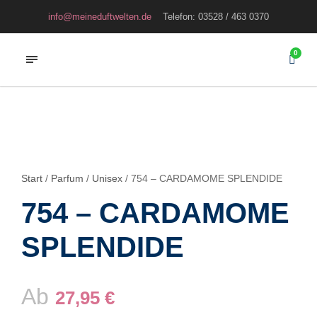
info@meineduftwelten.de
Telefon: 03528 / 463 0370
0
Start
/
Parfum
/
Unisex
/ 754 – CARDAMOME SPLENDIDE
754 – CARDAMOME
SPLENDIDE
Ab
27,95
€