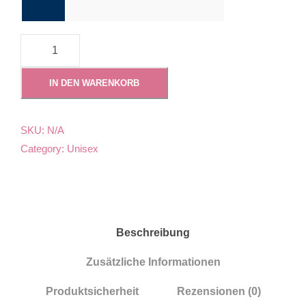
7
5
4
IN DEN WARENKORB
-
C
A
SKU:
N/A
R
Category:
Unisex
D
A
M
O
M
Beschreibung
E
Zusätzliche Informationen
S
P
Produktsicherheit
Rezensionen (0)
L