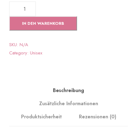
7
3
2
IN DEN WARENKORB
-
C
O
SKU:
N/A
E
Category:
Unisex
U
R
D
E
C
Beschreibung
A
Zusätzliche Informationen
R
D
Produktsicherheit
Rezensionen (0)
A
M
O