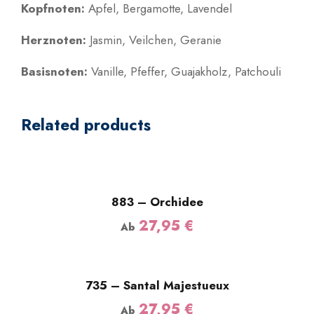
Kopfnoten:
Apfel, Bergamotte, Lavendel
M
E
Herznoten:
Jasmin, Veilchen, Geranie
M
e
Basisnoten:
Vanille, Pfeffer, Guajakholz, Patchouli
n
g
e
Related products
883 – Orchidee
27,95
€
Ab
735 – Santal Majestueux
27,95
€
Ab