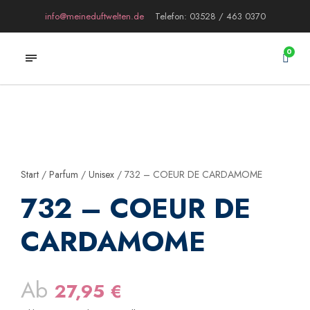
info@meineduftwelten.de
Telefon: 03528 / 463 0370
0
Start
/
Parfum
/
Unisex
/ 732 – COEUR DE CARDAMOME
732 – COEUR DE
CARDAMOME
Ab
27,95
€