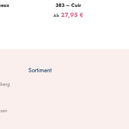
ueux
383 – Cuir
27,95
€
Ab
Sortiment
eberg
ssen