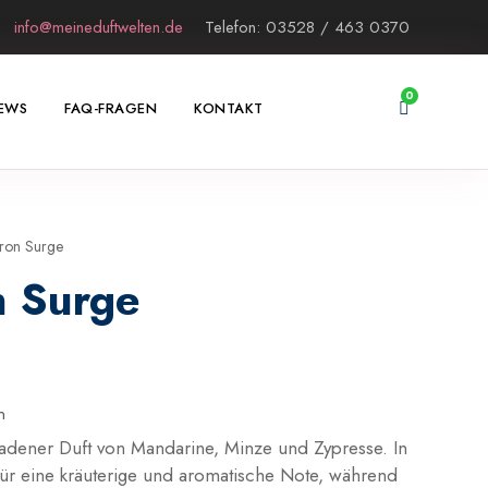
info@meineduftwelten.de
Telefon: 03528 / 463 0370
0
EWS
FAQ-FRAGEN
KONTAKT
ron Surge
n Surge
n
ladener Duft von Mandarine, Minze und Zypresse. In
für eine kräuterige und aromatische Note, während