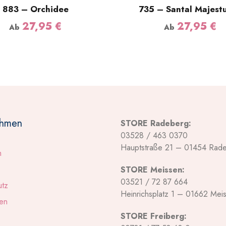
883 – Orchidee
735 – Santal Majest
27,95
€
27,95
€
Ab
Ab
ehmen
STORE Radeberg:
03528 / 463 0370
Hauptstraße 21 – 01454 Rad
m
STORE Meissen:
03521 / 72 87 664
utz
Heinrichsplatz 1 – 01662 Mei
en
STORE Freiberg: