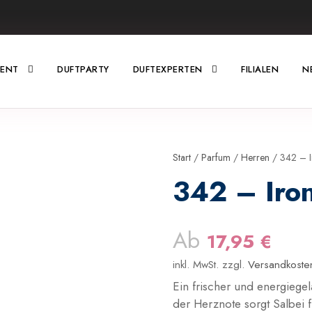
MENT
DUFTPARTY
DUFTEXPERTEN
FILIALEN
N
Start
/
Parfum
/
Herren
/ 342 – I
342 – Iro
Ab
17,95
€
inkl. MwSt.
zzgl.
Versandkoste
Ein frischer und energiege
der Herznote sorgt Salbei 