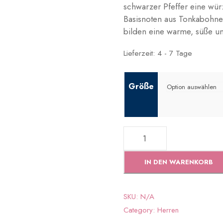
schwarzer Pfeffer eine wür
Basisnoten aus Tonkabohn
bilden eine warme, süße u
Lieferzeit:
4 - 7 Tage
Größe
3
4
2
IN DEN WARENKORB
-
I
r
SKU:
N/A
o
Category:
Herren
n