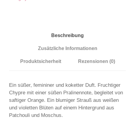
o
c
e
n
t
Beschreibung
A
Zusätzliche Informationen
l
l
Produktsicherheit
Rezensionen (0)
u
r
e
Ein süßer, femininer und koketter Duft. Fruchtiger
M
Chypre mit einer süßen Pralinennote, begleitet von
e
saftiger Orange. Ein blumiger Strauß aus weißen
n
und violetten Blüten auf einem Hintergrund aus
g
Patchouli und Moschus.
e